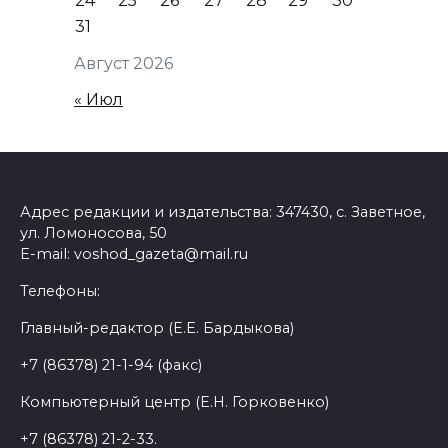
24
25
26
27
28
29
30
31
Август 2026
« Июл
Адрес редакции и издательства: 347430, с. Заветное,
ул. Ломоносова, 50
E-mail: voshod_gazeta@mail.ru
Телефоны:
Главный-редактор (Е.Е. Бардыкова)
+7 (86378) 21-1-94 (факс)
Компьютерный центр (Е.Н. Горковенко)
+7 (86378) 21-2-33.