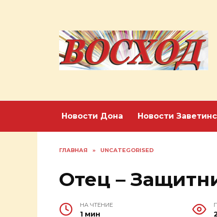
Перейти
к
содержанию
Новости Дона
Новости Заветинс
ГЛАВНАЯ
»
UNCATEGORISED
Отец – Защитн
НА ЧТЕНИЕ
1 мин