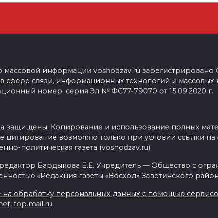
о массовой информации voshodzav.ru зарегистрировано
 в сфере связи, информационных технологий и массовых
ционный номер: серия Эл № ФС77-79070 от 15.09.2020 г.
ва защищены. Копирование и использование полных мат
е цитирование возможно только при условии ссылки на 
нно-политическая газета (voshodzav.ru)
 редактор Бардыкова Е.Е. Учредитель — Общество с огр
енностью «Редакция газеты «Восход» Заветинского район
 на обработку персональных данных с помощью сервисов 
net, top.mail.ru