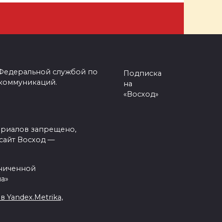
 Федеральной службой по
Подписка
 коммуникаций.
на
«Восход»
ериалов запрещено,
сайт Восход —
аниченной
а»
Yandex.Metrika,