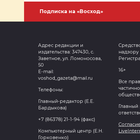
Подписка на «Восход»
Адрес редакции и
Средств
издательства: 347430, с.
надзору
Заветное, ул. Ломоносова,
Регистра
50
16+
E-mail:
voshod_gazeta@mail.ru
Все пра
частично
Телефоны:
обществе
Главный-редактор (Е.Е.
Главный
Бардыкова)
ответств
+7 (86378) 21-1-94 (факс)
Согласие
Компьютерный центр (Е.Н.
LiveInter
Горковенко)