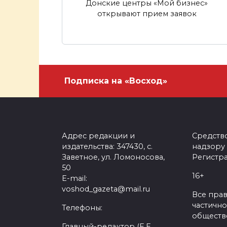
Донские центры «Мой бизнес»
открывают прием заявок
Подписка на «Восход»
Адрес редакции и
Средств
издательства: 347430, с.
надзору
Заветное, ул. Ломоносова,
Регистра
50
16+
E-mail:
voshod_gazeta@mail.ru
Все пра
частично
Телефоны:
обществе
Главный-редактор (Е.Е.