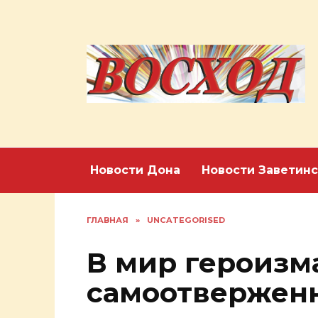
Перейти
к
содержанию
Новости Дона
Новости Заветинс
ГЛАВНАЯ
»
UNCATEGORISED
В мир героизм
самоотвержен