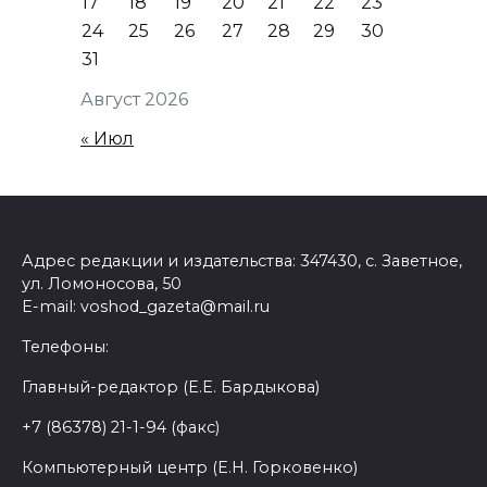
17
18
19
20
21
22
23
24
25
26
27
28
29
30
31
Август 2026
« Июл
Адрес редакции и издательства: 347430, с. Заветное,
ул. Ломоносова, 50
E-mail: voshod_gazeta@mail.ru
Телефоны:
Главный-редактор (Е.Е. Бардыкова)
+7 (86378) 21-1-94 (факс)
Компьютерный центр (Е.Н. Горковенко)