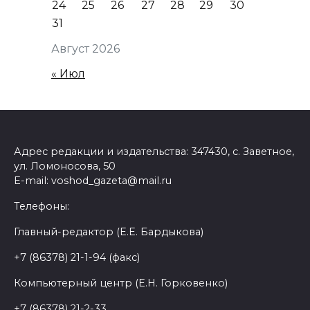
24
25
26
27
28
29
30
31
Август 2026
« Июл
Адрес редакции и издательства: 347430, с. Заветное,
ул. Ломоносова, 50
E-mail: voshod_gazeta@mail.ru
Телефоны:
Главный-редактор (Е.Е. Бардыкова)
+7 (86378) 21-1-94 (факс)
Компьютерный центр (Е.Н. Горковенко)
+7 (86378) 21-2-33.