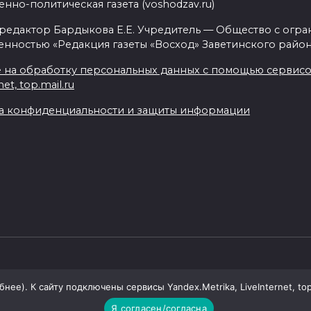
нно-политическая газета (voshodzav.ru)
 редактор Бардыкова Е.Е. Учредитель — Общество с огр
енностью «Редакция газеты «Восход» Заветинского район
 на обработку персональных данных с помощью сервисов 
net, top.mail.ru
а конфиденциальности и защиты информации
ее). К сайту подключены сервисы Yandex.Metrika, LiveInternet, top
Я согласен/согласна