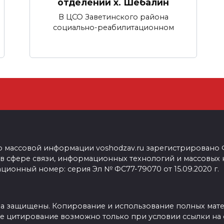
отделении х. Шебалин
В ЦСО Заветинского района
социально-реабилитационном
о массовой информации voshodzav.ru зарегистрировано
 в сфере связи, информационных технологий и массовых
ционный номер: серия Эл № ФС77-79070 от 15.09.2020 г.
ва защищены. Копирование и использование полных мат
е цитирование возможно только при условии ссылки на 