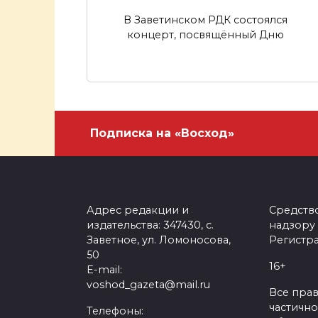
В Заветинском РДК состоялся
концерт, посвящённый Дню
Подписка на «Восход»
Адрес редакции и
Средств
издательства: 347430, с.
надзору
Заветное, ул. Ломоносова,
Регистра
50
16+
E-mail:
voshod_gazeta@mail.ru
Все пра
частично
Телефоны: