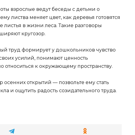
оты взрослые ведут беседы с детьми о
ему листва меняет цвет, как деревья готовятся
е листья в жизни леса. Такие разговоры
ширяют кругозор.
ный труд формирует у дошкольников чувство
т своих усилий, понимают ценность
но относиться к окружающему пространству.
р осенних открытий — позвольте ему стать
ла и ощутить радость созидательного труда.