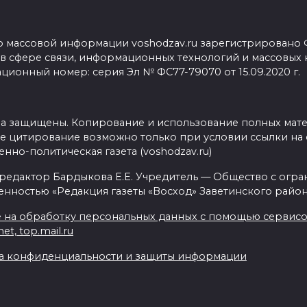
о массовой информации voshodzav.ru зарегистрировано
 в сфере связи, информационных технологий и массовых
ционный номер: серия Эл № ФС77-79070 от 15.09.2020 г.
ва защищены. Копирование и использование полных мат
е цитирование возможно только при условии ссылки на 
нно-политическая газета (voshodzav.ru)
 редактор Бардыкова Е.Е. Учредитель — Общество с огр
енностью «Редакция газеты «Восход» Заветинского район
 на обработку персональных данных с помощью сервисов 
net, top.mail.ru
а конфиденциальности и защиты информации