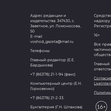
Адрес редакции и
Средств
издательства: 347430, с.
надзору
Заветное, ул. Ломоносова,
Регистра
50
16+
E-mail:
voshod_gazeta@mail.ru
Все пра
частично
Телефоны:
обществе
Главный-редактор (Е.Е.
Главный
Бардыкова)
ответств
+7 (86378) 21-1-94 (факс)
Согласие
Компьютерный центр (Е.Н.
LiveInter
Горковенко)
Политик
+7 (86378) 21-2-33.
Бухгалтерия (Г.Н. Шпакова)