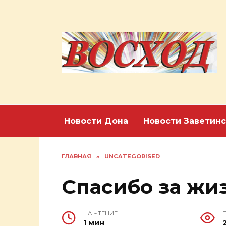
Перейти
к
содержанию
Новости Дона
Новости Заветинс
ГЛАВНАЯ
»
UNCATEGORISED
Спасибо за жи
НА ЧТЕНИЕ
1 мин