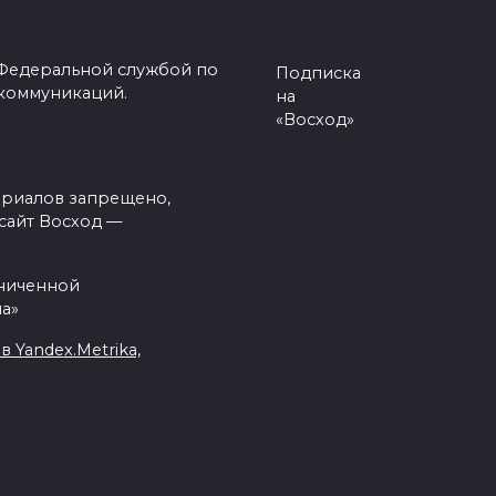
 Федеральной службой по
Подписка
 коммуникаций.
на
«Восход»
ериалов запрещено,
сайт Восход —
аниченной
а»
Yandex.Metrika,