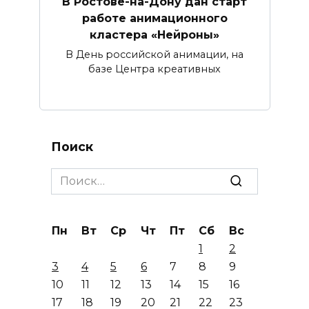
В Ростове-на-Дону дан старт
работе анимационного
кластера «Нейроны»
В День российской анимации, на
базе Центра креативных
Поиск
Search
for:
Пн
Вт
Ср
Чт
Пт
Сб
Вс
1
2
3
4
5
6
7
8
9
10
11
12
13
14
15
16
17
18
19
20
21
22
23