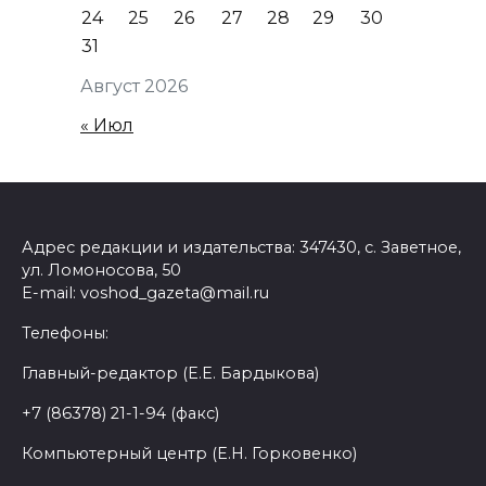
24
25
26
27
28
29
30
31
Август 2026
« Июл
Адрес редакции и издательства: 347430, с. Заветное,
ул. Ломоносова, 50
E-mail: voshod_gazeta@mail.ru
Телефоны:
Главный-редактор (Е.Е. Бардыкова)
+7 (86378) 21-1-94 (факс)
Компьютерный центр (Е.Н. Горковенко)