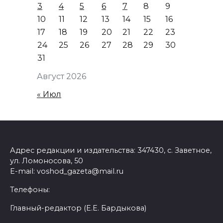
3
4
5
6
7
8
9
10
11
12
13
14
15
16
17
18
19
20
21
22
23
24
25
26
27
28
29
30
31
Август 2026
« Июл
Адрес редакции и издательства: 347430, с. Заветное,
ул. Ломоносова, 50
E-mail: voshod_gazeta@mail.ru
Телефоны:
Главный-редактор (Е.Е. Бардыкова)