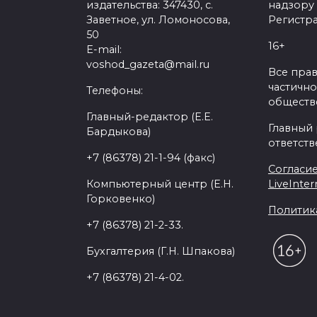
издательства: 347430, с.
надзору
Заветное, ул. Ломоносова,
Регистра
50
16+
E-mail:
voshod_gazeta@mail.ru
Все пра
частично
Телефоны:
обществе
Главный-редактор (Е.Е.
Главный
Бардыкова)
ответств
+7 (86378) 21-1-94 (факс)
Согласие
Компьютерный центр (Е.Н.
LiveInter
Горковенко)
Политик
+7 (86378) 21-2-33.
Бухгалтерия (Г.Н. Шпакова)
+7 (86378) 21-4-02.