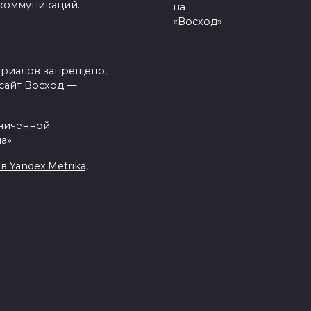
 коммуникаций.
на
«Восход»
ериалов запрещено,
сайт Восход —
аниченной
а»
Yandex.Metrika,