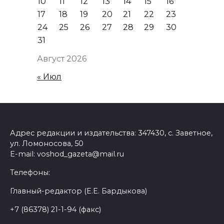
10
11
12
13
14
15
16
17
18
19
20
21
22
23
24
25
26
27
28
29
30
31
Август 2026
« Июл
Адрес редакции и издательства: 347430, с. Заветное,
ул. Ломоносова, 50
E-mail: voshod_gazeta@mail.ru
Телефоны:
Главный-редактор (Е.Е. Бардыкова)
+7 (86378) 21-1-94 (факс)