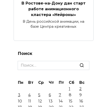
В Ростове-на-Дону дан старт
работе анимационного
кластера «Нейроны»
В День российской анимации, на
базе Центра креативных
Поиск
Search
for:
Пн
Вт
Ср
Чт
Пт
Сб
Вс
1
2
3
4
5
6
7
8
9
10
11
12
13
14
15
16