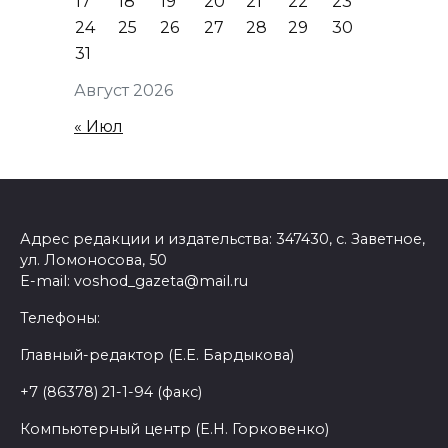
17
18
19
20
21
22
23
24
25
26
27
28
29
30
31
Август 2026
« Июл
Адрес редакции и издательства: 347430, с. Заветное,
ул. Ломоносова, 50
E-mail: voshod_gazeta@mail.ru
Телефоны:
Главный-редактор (Е.Е. Бардыкова)
+7 (86378) 21-1-94 (факс)
Компьютерный центр (Е.Н. Горковенко)