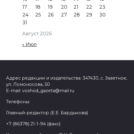
17
18
19
20
21
22
23
24
25
26
27
28
29
30
31
Август 2026
« Июл
Адрес редакции и издательства: 347430, с. Заветное,
ул. Ломоносова, 50
E-mail: voshod_gazeta@mail.ru
Телефоны:
Главный-редактор (Е.Е. Бардыкова)
+7 (86378) 21-1-94 (факс)