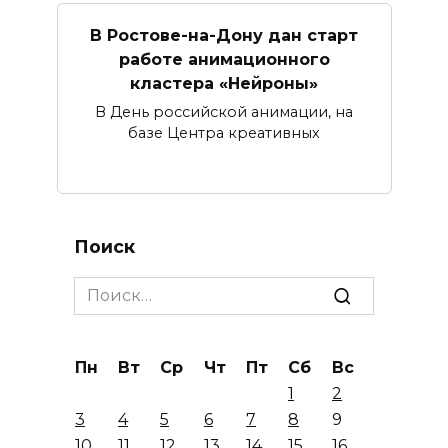
В Ростове-на-Дону дан старт
работе анимационного
кластера «Нейроны»
В День российской анимации, на
базе Центра креативных
Поиск
Search
for:
Пн
Вт
Ср
Чт
Пт
Сб
Вс
1
2
3
4
5
6
7
8
9
10
11
12
13
14
15
16