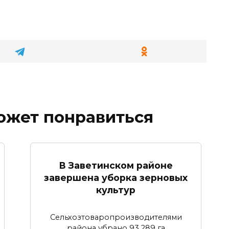
ожет понравиться
В Заветинском районе
завершена уборка зерновых
культур
Сельхозтоваропроизводителями
района убрано 93 289 га