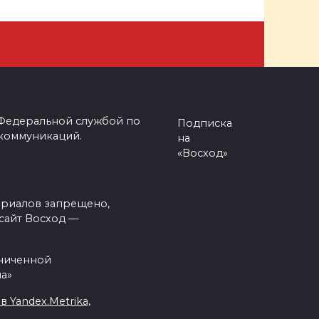
 Федеральной службой по
Подписка
 коммуникаций.
на
«Восход»
ериалов запрещено,
сайт Восход —
аниченной
а»
Yandex.Metrika,