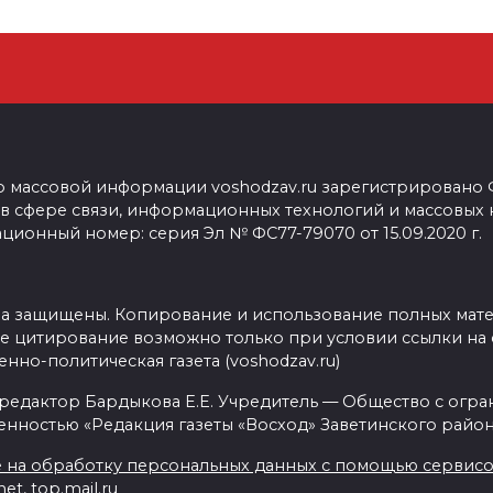
о массовой информации voshodzav.ru зарегистрировано
 в сфере связи, информационных технологий и массовых
ционный номер: серия Эл № ФС77-79070 от 15.09.2020 г.
ва защищены. Копирование и использование полных мат
е цитирование возможно только при условии ссылки на 
нно-политическая газета (voshodzav.ru)
 редактор Бардыкова Е.Е. Учредитель — Общество с огр
енностью «Редакция газеты «Восход» Заветинского район
 на обработку персональных данных с помощью сервисов 
net, top.mail.ru