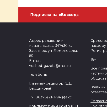
Подписка на «Восход»
Адрес редакции и
Средств
издательства: 347430, с.
надзору
Заветное, ул. Ломоносова,
Регистра
50
16+
E-mail:
voshod_gazeta@mail.ru
Все пра
частично
Телефоны:
обществе
Главный-редактор (Е.Е.
Главный
Бардыкова)
ответств
+7 (86378) 21-1-94 (факс)
Согласие
Компьютерный центр (Е.Н.
LiveInter