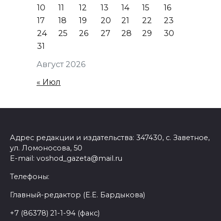
10
11
12
13
14
15
16
17
18
19
20
21
22
23
24
25
26
27
28
29
30
31
Август 2026
« Июл
Адрес редакции и издательства: 347430, с. Заветное,
ул. Ломоносова, 50
E-mail: voshod_gazeta@mail.ru
Телефоны:
Главный-редактор (Е.Е. Бардыкова)
+7 (86378) 21-1-94 (факс)