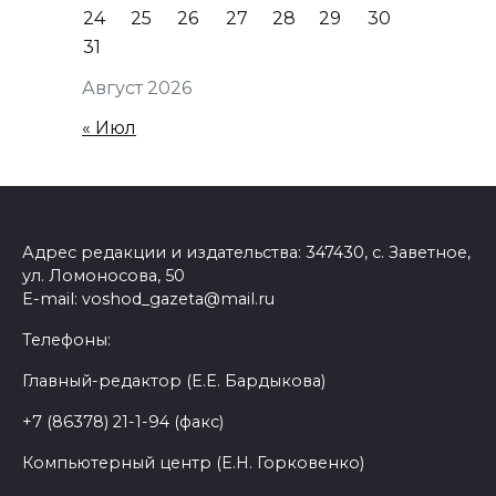
24
25
26
27
28
29
30
31
Август 2026
« Июл
Адрес редакции и издательства: 347430, с. Заветное,
ул. Ломоносова, 50
E-mail: voshod_gazeta@mail.ru
Телефоны:
Главный-редактор (Е.Е. Бардыкова)
+7 (86378) 21-1-94 (факс)
Компьютерный центр (Е.Н. Горковенко)