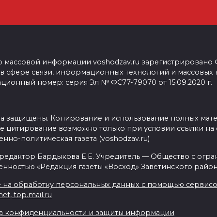
о массовой информации voshodzav.ru зарегистрировано
 в сфере связи, информационных технологий и массовых
ционный номер: серия Эл № ФС77-79070 от 15.09.2020 г.
ва защищены. Копирование и использование полных мат
е цитирование возможно только при условии ссылки на 
нно-политическая газета (voshodzav.ru)
 редактор Бардыкова Е.Е. Учредитель — Общество с огр
енностью «Редакция газеты «Восход» Заветинского район
 на обработку персональных данных с помощью сервисов 
net, top.mail.ru
а конфиденциальности и защиты информации