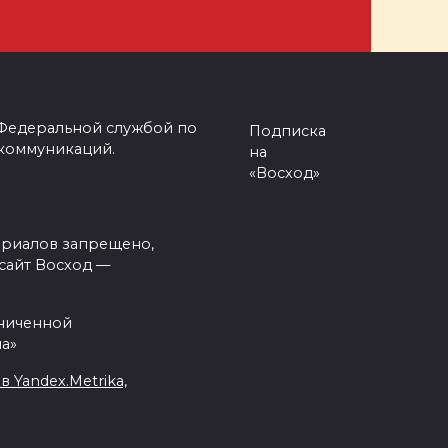
 Федеральной службой по
Подписка
 коммуникаций.
на
«Восход»
ериалов запрещено,
сайт Восход —
аниченной
а»
Yandex.Metrika,