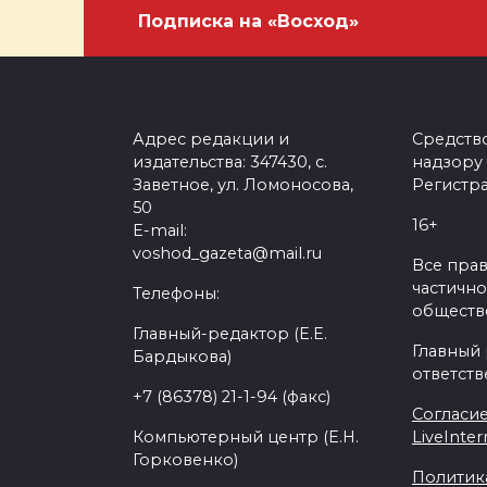
Подписка на «Восход»
Адрес редакции и
Средств
издательства: 347430, с.
надзору
Заветное, ул. Ломоносова,
Регистра
50
16+
E-mail:
voshod_gazeta@mail.ru
Все пра
частично
Телефоны:
обществе
Главный-редактор (Е.Е.
Главный
Бардыкова)
ответств
+7 (86378) 21-1-94 (факс)
Согласие
Компьютерный центр (Е.Н.
LiveInter
Горковенко)
Политик