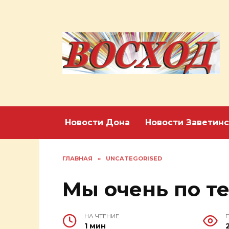
Перейти
к
содержанию
Новости Дона
Новости Заветинс
ГЛАВНАЯ
»
UNCATEGORISED
Мы очень по те
НА ЧТЕНИЕ
1 мин