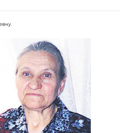
евну.