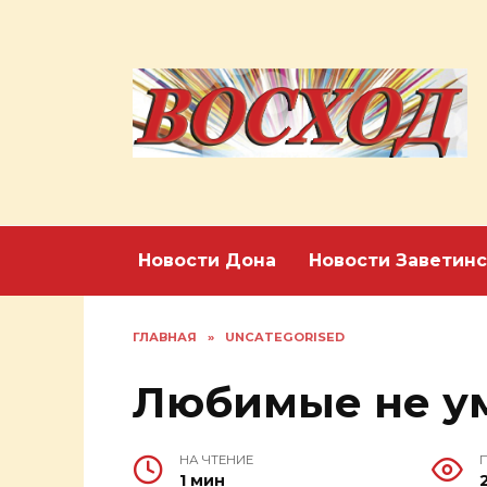
Перейти
к
содержанию
Новости Дона
Новости Заветинс
ГЛАВНАЯ
»
UNCATEGORISED
Любимые не у
НА ЧТЕНИЕ
1 мин