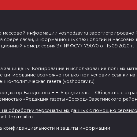
о массовой информации voshodzav.ru зарегистрировано
 в сфере связи, информационных технологий и массовых
ционный номер: серия Эл № ФС77-79070 от 15.09.2020 г.
ва защищены. Копирование и использование полных мат
е цитирование возможно только при условии ссылки на 
нно-политическая газета (voshodzav.ru)
 редактор Бардыкова Е.Е. Учредитель — Общество с огр
енностью «Редакция газеты «Восход» Заветинского район
 на обработку персональных данных с помощью сервисов 
net, top.mail.ru
а конфиденциальности и защиты информации