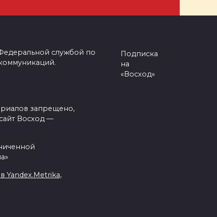
 Федеральной службой по
Подписка
 коммуникаций.
на
«Восход»
ериалов запрещено,
сайт Восход —
аниченной
а»
Yandex.Metrika,