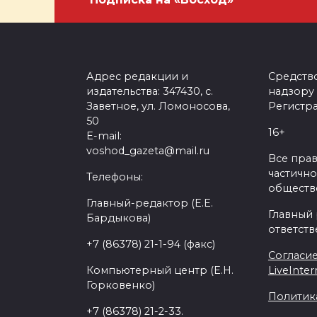
Адрес редакции и
Средств
издательства: 347430, с.
надзору
Заветное, ул. Ломоносова,
Регистра
50
16+
E-mail:
voshod_gazeta@mail.ru
Все пра
частично
Телефоны:
обществе
Главный-редактор (Е.Е.
Главный
Бардыкова)
ответств
+7 (86378) 21-1-94 (факс)
Согласие
Компьютерный центр (Е.Н.
LiveInter
Горковенко)
Политик
+7 (86378) 21-2-33.