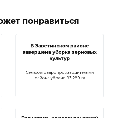
ожет понравиться
В Заветинском районе
завершена уборка зерновых
культур
Сельхозтоваропроизводителями
района убрано 93 289 га
Расширить поддержку семей