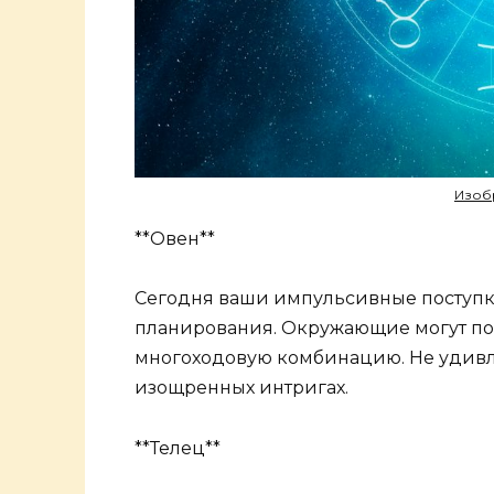
Изобр
**Овен**
Сегодня ваши импульсивные поступки
планирования. Окружающие могут под
многоходовую комбинацию. Не удивля
изощренных интригах.
**Телец**