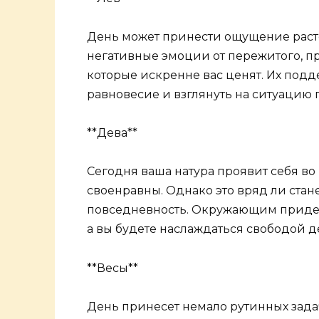
День может принести ощущение раст
негативные эмоции от пережитого, пр
которые искренне вас ценят. Их под
равновесие и взглянуть на ситуацию 
**Дева**
Сегодня ваша натура проявит себя во
своенравны. Однако это вряд ли стан
повседневность. Окружающим придет
а вы будете наслаждаться свободой д
**Весы**
День принесет немало рутинных задач