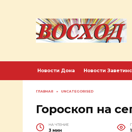
Перейти
к
содержанию
Новости Дона
Новости Заветинс
ГЛАВНАЯ
»
UNCATEGORISED
Гороскоп на сег
НА ЧТЕНИЕ
3 мин