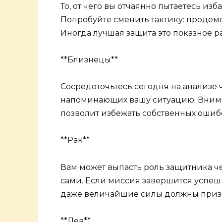
То, от чего вы отчаянно пытаетесь изб
Попробуйте сменить тактику: продем
Иногда лучшая защита это показное 
**Близнецы**
Сосредоточьтесь сегодня на анализе ч
напоминающих вашу ситуацию. Внима
позволит избежать собственных ошиб
**Рак**
Вам может выпасть роль защитника че
сами. Если миссия завершится успешн
даже величайшие силы должны признав
**Лев**