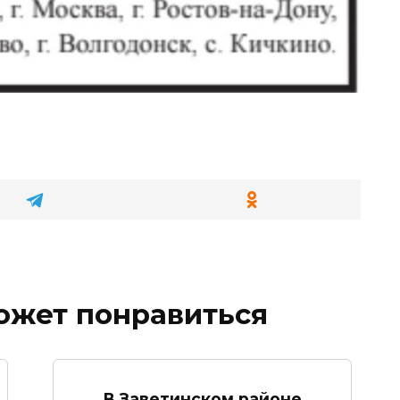
ожет понравиться
В Заветинском районе