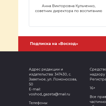
Анна Викторовна Кульченко,
советник директора по воспитанию
Подписка на «Восход»
Адрес редакции и
Средств
издательства: 347430, с.
надзору
Заветное, ул. Ломоносова,
Регистра
50
16+
E-mail:
voshod_gazeta@mail.ru
Все пра
частично
Телефоны: