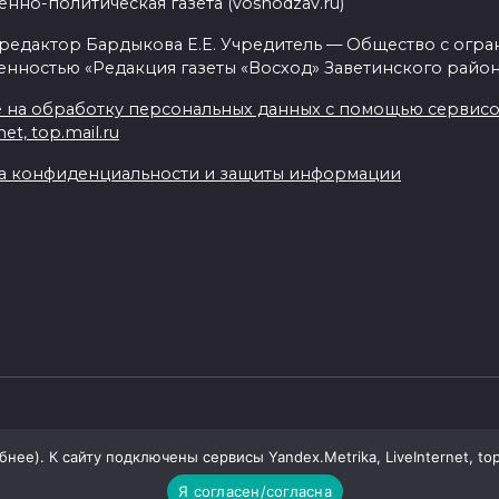
нно-политическая газета (voshodzav.ru)
 редактор Бардыкова Е.Е. Учредитель — Общество с огр
енностью «Редакция газеты «Восход» Заветинского район
 на обработку персональных данных с помощью сервисов 
net, top.mail.ru
а конфиденциальности и защиты информации
ее). К сайту подключены сервисы Yandex.Metrika, LiveInternet, top
Я согласен/согласна