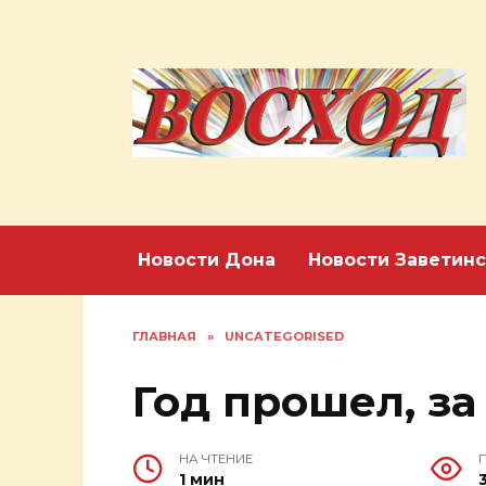
Перейти
к
содержанию
Новости Дона
Новости Заветинс
ГЛАВНАЯ
»
UNCATEGORISED
Год прошел, за
НА ЧТЕНИЕ
1 мин