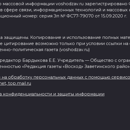
о массовой информации voshodzav.ru зарегистрировано
 в сфере связи, информационных технологий и массовых
ционный номер: серия Эл № ФС77-79070 от 15.09.2020 г.
ва защищены. Копирование и использование полных мат
е цитирование возможно только при условии ссылки на 
нно-политическая газета (voshodzav.ru)
 редактор Бардыкова Е.Е. Учредитель — Общество с огр
енностью «Редакция газеты «Восход» Заветинского район
 на обработку персональных данных с помощью сервисов 
net, top.mail.ru
а конфиденциальности и защиты информации