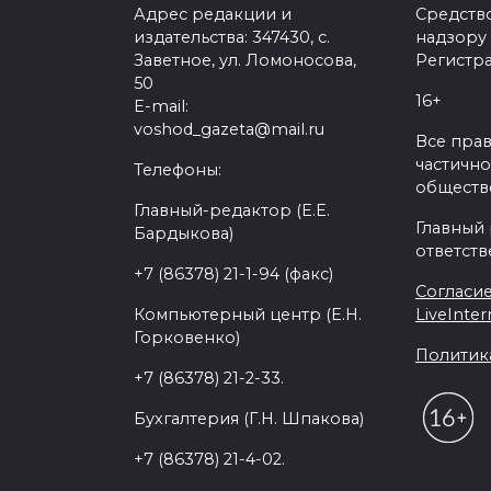
Адрес редакции и
Средств
издательства: 347430, с.
надзору
Заветное, ул. Ломоносова,
Регистра
50
16+
E-mail:
voshod_gazeta@mail.ru
Все пра
частично
Телефоны:
обществе
Главный-редактор (Е.Е.
Главный
Бардыкова)
ответств
+7 (86378) 21-1-94 (факс)
Согласие
Компьютерный центр (Е.Н.
LiveInter
Горковенко)
Политик
+7 (86378) 21-2-33.
Бухгалтерия (Г.Н. Шпакова)
+7 (86378) 21-4-02.