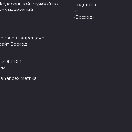
 Федеральной службой по
Подписка
 коммуникаций.
на
«Восход»
ериалов запрещено,
сайт Восход —
аниченной
а»
Yandex.Metrika,