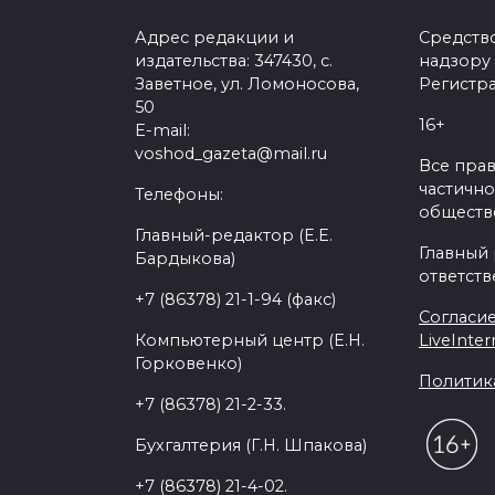
Адрес редакции и
Средств
издательства: 347430, с.
надзору
Заветное, ул. Ломоносова,
Регистра
50
16+
E-mail:
voshod_gazeta@mail.ru
Все пра
частично
Телефоны:
обществе
Главный-редактор (Е.Е.
Главный
Бардыкова)
ответств
+7 (86378) 21-1-94 (факс)
Согласие
Компьютерный центр (Е.Н.
LiveInter
Горковенко)
Политик
+7 (86378) 21-2-33.
Бухгалтерия (Г.Н. Шпакова)
+7 (86378) 21-4-02.