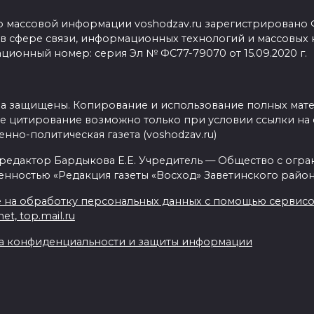
о массовой информации voshodzav.ru зарегистрировано
 в сфере связи, информационных технологий и массовых
ционный номер: серия Эл № ФС77-79070 от 15.09.2020 г.
ва защищены. Копирование и использование полных мат
е цитирование возможно только при условии ссылки на 
нно-политическая газета (voshodzav.ru)
 редактор Бардыкова Е.Е. Учредитель — Общество с огр
енностью «Редакция газеты «Восход» Заветинского район
 на обработку персональных данных с помощью сервисов 
net, top.mail.ru
а конфиденциальности и защиты информации