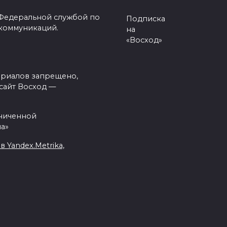
 Федеральной службой по
Подписка
 коммуникаций.
на
«Восход»
ериалов запрещено,
сайт Восход —
аниченной
а»
Yandex.Metrika,