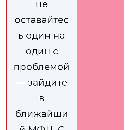
не
оставайтес
ь один на
один с
проблемой
— зайдите
в
ближайши
й МФЦ. С