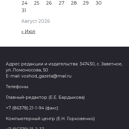
24
25
26
27
28
29
30
31
Август 2026
« Июл
Адрес редакции и издательства: 347430, с. Заветное,
ул. Ломоносова, 50
E-mail: voshod_gazeta@mail.ru
Телефоны:
Главный-редактор (Е.Е. Бардыкова)
+7 (86378) 21-1-94 (факс)
Компьютерный центр (Е.Н. Горковенко)