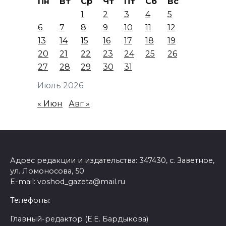
Пн
Вт
Ср
Чт
Пт
Сб
Вс
1
2
3
4
5
6
7
8
9
10
11
12
13
14
15
16
17
18
19
20
21
22
23
24
25
26
27
28
29
30
31
Июль 2026
« Июн
Авг »
Адрес редакции и издательства: 347430, с. Заветное,
ул. Ломоносова, 50
E-mail: voshod_gazeta@mail.ru
Телефоны:
Главный-редактор (Е.Е. Бардыкова)