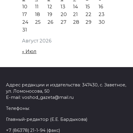
10
11
12
13
14
15
16
17
18
19
20
21
22
23
24
25
26
27
28
29
30
31
Август 2026
« Июл
Адрес редакции и издательства: 347430, с. Заветное,
ул. Ломоносова, 50
E-mail: voshod_gazeta@mail.ru
Телефоны:
Главный-редактор (Е.Е. Бардыкова)
+7 (86378) 21-1-94 (факс)