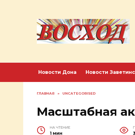
Перейти
к
содержанию
Новости Дона
Новости Заветинс
ГЛАВНАЯ
»
UNCATEGORISED
Масштабная а
НА ЧТЕНИЕ
1 мин