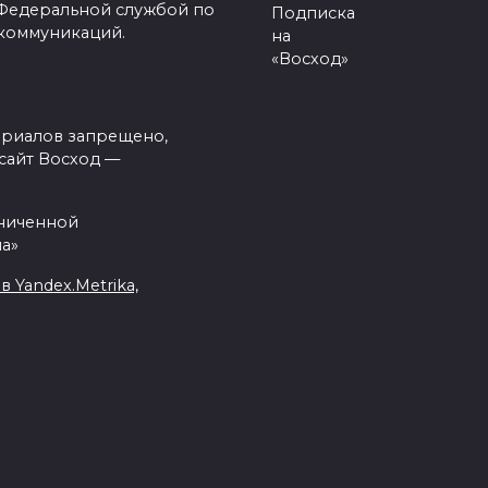
 Федеральной службой по
Подписка
 коммуникаций.
на
«Восход»
ериалов запрещено,
сайт Восход —
аниченной
а»
Yandex.Metrika,