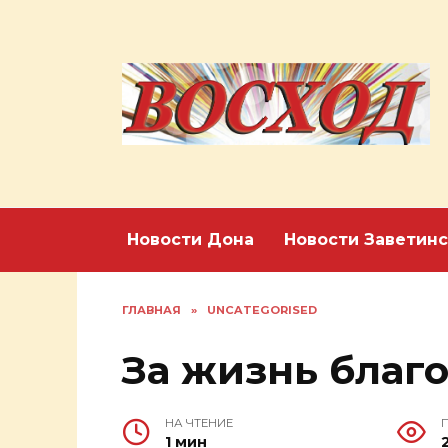
Перейти
к
содержанию
Новости Дона
Новости Заветинс
ГЛАВНАЯ
»
UNCATEGORISED
За жизнь благ
НА ЧТЕНИЕ
1 мин