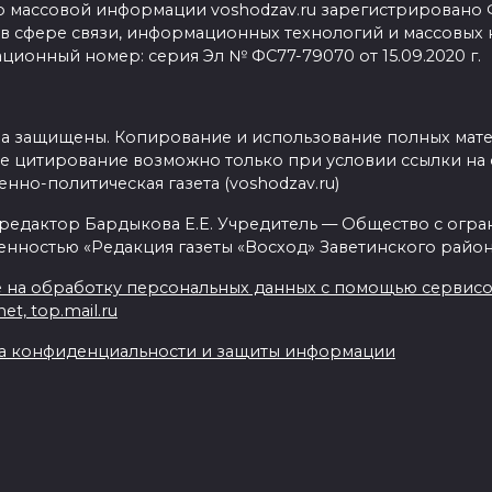
о массовой информации voshodzav.ru зарегистрировано
 в сфере связи, информационных технологий и массовых
ционный номер: серия Эл № ФС77-79070 от 15.09.2020 г.
ва защищены. Копирование и использование полных мат
е цитирование возможно только при условии ссылки на 
нно-политическая газета (voshodzav.ru)
 редактор Бардыкова Е.Е. Учредитель — Общество с огр
енностью «Редакция газеты «Восход» Заветинского район
 на обработку персональных данных с помощью сервисов 
net, top.mail.ru
а конфиденциальности и защиты информации