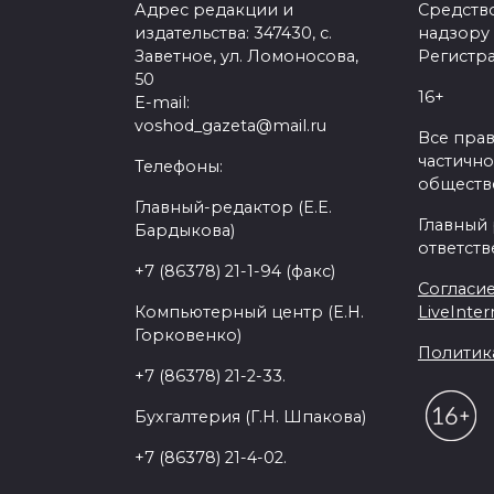
Адрес редакции и
Средств
издательства: 347430, с.
надзору
Заветное, ул. Ломоносова,
Регистра
50
16+
E-mail:
voshod_gazeta@mail.ru
Все пра
частично
Телефоны:
обществе
Главный-редактор (Е.Е.
Главный
Бардыкова)
ответств
+7 (86378) 21-1-94 (факс)
Согласие
Компьютерный центр (Е.Н.
LiveInter
Горковенко)
Политик
+7 (86378) 21-2-33.
Бухгалтерия (Г.Н. Шпакова)
+7 (86378) 21-4-02.