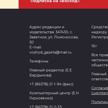
Подписка на «Восход»
Адрес редакции и
Средств
издательства: 347430, с.
надзору
Заветное, ул. Ломоносова,
Регистра
50
16+
E-mail:
voshod_gazeta@mail.ru
Все пра
частично
Телефоны:
обществе
Главный-редактор (Е.Е.
Главный
Бардыкова)
ответств
+7 (86378) 21-1-94 (факс)
Согласие
Компьютерный центр (Е.Н.
LiveInter
Горковенко)
Политик
+7 (86378) 21-2-33.