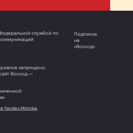
 Федеральной службой по
Подписка
 коммуникаций.
на
«Восход»
ериалов запрещено,
сайт Восход —
аниченной
а»
Yandex.Metrika,