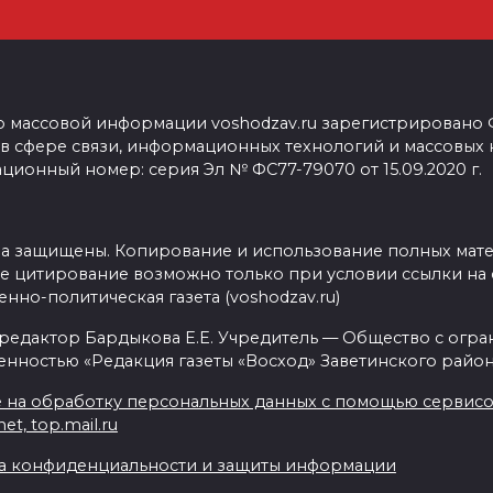
о массовой информации voshodzav.ru зарегистрировано
 в сфере связи, информационных технологий и массовых
ционный номер: серия Эл № ФС77-79070 от 15.09.2020 г.
ва защищены. Копирование и использование полных мат
е цитирование возможно только при условии ссылки на 
нно-политическая газета (voshodzav.ru)
 редактор Бардыкова Е.Е. Учредитель — Общество с огр
енностью «Редакция газеты «Восход» Заветинского район
 на обработку персональных данных с помощью сервисов 
net, top.mail.ru
а конфиденциальности и защиты информации