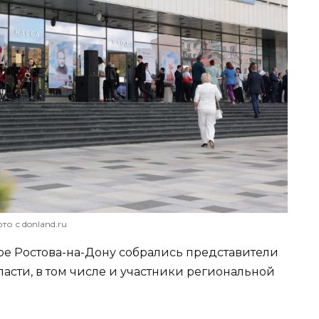
то с donland.ru
ре Ростова-на-Дону собрались представители
асти, в том числе и участники региональной