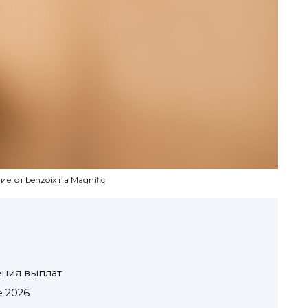
 от benzoix на Magnific
ения выплат
 2026