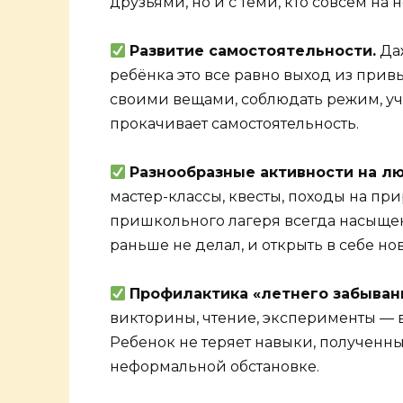
друзьями, но и с теми, кто совсем на н
Развитие самостоятельности.
Даж
ребёнка это все равно выход из прив
своими вещами, соблюдать режим, уча
прокачивает самостоятельность.
Разнообразные активности на лю
мастер-классы, квесты, походы на пр
пришкольного лагеря всегда насыщенн
раньше не делал, и открыть в себе но
Профилактика «летнего забыван
викторины, чтение, эксперименты — в
Ребенок не теряет навыки, полученные
неформальной обстановке.