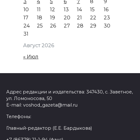
3
4
5
6
7
8
9
10
11
12
13
14
15
16
17
18
19
20
21
22
23
24
25
26
27
28
29
30
31
Август 2026
« Июл
Адрес редакции и издательства: 347430, с. Заветное,
ул. Ломоносова, 50
E-mail: voshod_gazeta@mail.ru
Телефоны:
Главный-редактор (Е.Е. Бардыкова)
+7 (86378) 21-1-94 (факс)