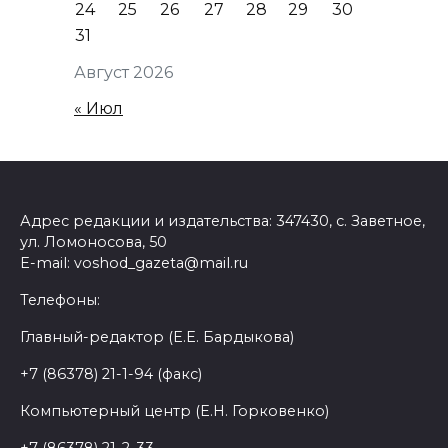
24
25
26
27
28
29
30
31
Август 2026
« Июл
Адрес редакции и издательства: 347430, с. Заветное,
ул. Ломоносова, 50
E-mail: voshod_gazeta@mail.ru
Телефоны:
Главный-редактор (Е.Е. Бардыкова)
+7 (86378) 21-1-94 (факс)
Компьютерный центр (Е.Н. Горковенко)