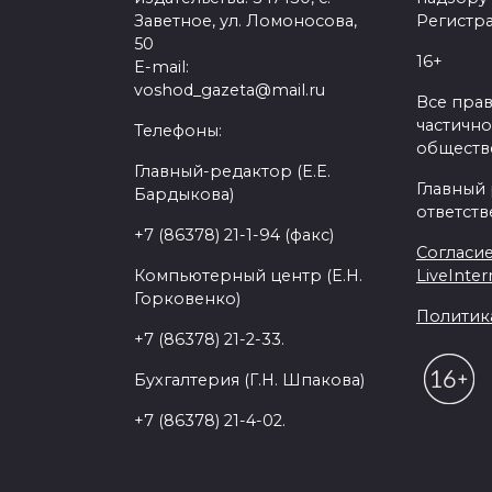
Заветное, ул. Ломоносова,
Регистра
50
16+
E-mail:
voshod_gazeta@mail.ru
Все пра
частично
Телефоны:
обществе
Главный-редактор (Е.Е.
Главный
Бардыкова)
ответств
+7 (86378) 21-1-94 (факс)
Согласие
Компьютерный центр (Е.Н.
LiveInter
Горковенко)
Политик
+7 (86378) 21-2-33.
Бухгалтерия (Г.Н. Шпакова)
+7 (86378) 21-4-02.