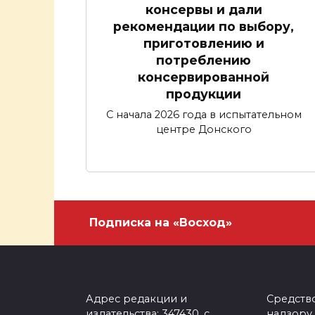
консервы и дали
рекомендации по выбору,
приготовлению и
потреблению
консервированной
продукции
С начала 2026 года в испытательном
центре Донского
Подписка на «Восход»
Адрес редакции и
Средств
издательства: 347430, с.
надзору