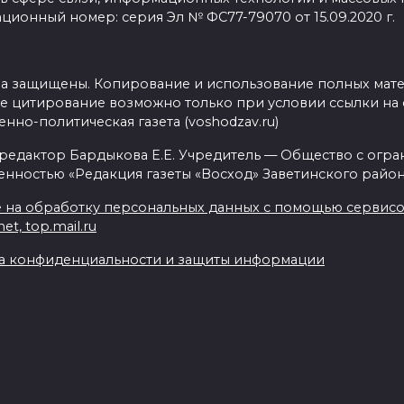
ционный номер: серия Эл № ФС77-79070 от 15.09.2020 г.
ва защищены. Копирование и использование полных мат
е цитирование возможно только при условии ссылки на 
нно-политическая газета (voshodzav.ru)
 редактор Бардыкова Е.Е. Учредитель — Общество с огр
енностью «Редакция газеты «Восход» Заветинского район
 на обработку персональных данных с помощью сервисов 
net, top.mail.ru
а конфиденциальности и защиты информации