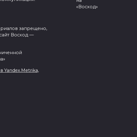
на
«Восход»
ериалов запрещено,
сайт Восход —
аниченной
а»
Yandex.Metrika,