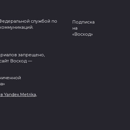
 Федеральной службой по
Подписка
 коммуникаций.
на
«Восход»
ериалов запрещено,
сайт Восход —
аниченной
а»
Yandex.Metrika,