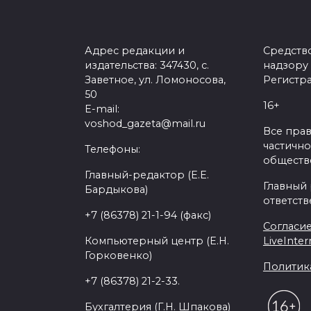
Адрес редакции и
Средств
издательства: 347430, с.
надзору
Заветное, ул. Ломоносова,
Регистра
50
16+
E-mail:
voshod_gazeta@mail.ru
Все пра
частично
Телефоны:
обществе
Главный-редактор (Е.Е.
Главный
Бардыкова)
ответств
+7 (86378) 21-1-94 (факс)
Согласие
Компьютерный центр (Е.Н.
LiveInter
Горковенко)
Политик
+7 (86378) 21-2-33.
Бухгалтерия (Г.Н. Шпакова)