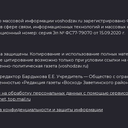
о массовой информации voshodzav.ru зарегистрировано
 в сфере связи, информационных технологий и массовых
ционный номер: серия Эл № ФС77-79070 от 15.09.2020 г.
ва защищены. Копирование и использование полных мат
е цитирование возможно только при условии ссылки на 
нно-политическая газета (voshodzav.ru)
 редактор Бардыкова Е.Е. Учредитель — Общество с огр
енностью «Редакция газеты «Восход» Заветинского район
 на обработку персональных данных с помощью сервисов 
net, top.mail.ru
а конфиденциальности и защиты информации