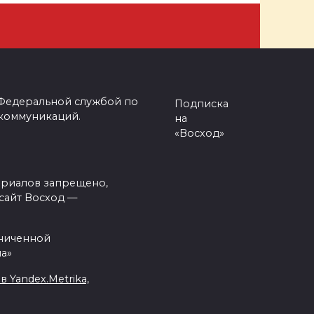
 Федеральной службой по
Подписка
 коммуникаций.
на
«Восход»
ериалов запрещено,
сайт Восход —
аниченной
а»
Yandex.Metrika,