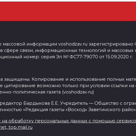
о массовой информации voshodzav.ru зарегистрировано
 в сфере связи, информационных технологий и массовых
ционный номер: серия Эл № ФС77-79070 от 15.09.2020 г.
ва защищены. Копирование и использование полных мат
е цитирование возможно только при условии ссылки на 
нно-политическая газета (voshodzav.ru)
 редактор Бардыкова Е.Е. Учредитель — Общество с огр
енностью «Редакция газеты «Восход» Заветинского район
 на обработку персональных данных с помощью сервисов 
net, top.mail.ru