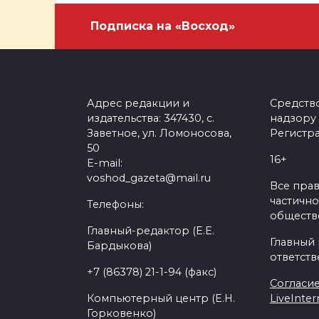
Подписка на «Восход»
Адрес редакции и
Средств
издательства: 347430, с.
надзору
Заветное, ул. Ломоносова,
Регистра
50
16+
E-mail:
voshod_gazeta@mail.ru
Все пра
частично
Телефоны:
обществе
Главный-редактор (Е.Е.
Главный
Бардыкова)
ответств
+7 (86378) 21-1-94 (факс)
Согласие
Компьютерный центр (Е.Н.
LiveInter
Горковенко)