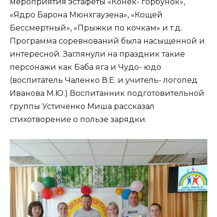
мероприятия эстафеты «Конёк- горбунок»,
«Ядро Барона Мюнхгаузена», «Кощей
Бессмертный», «Прыжки по кочкам» и т.д.
Программа соревнований была насыщенной и
интересной. Заглянули на праздник такие
персонажи как Баба яга и Чудо- юдо
(воспитатель Чаленко В.Е. и учитель- логопед
Иванова М.Ю.) Воспитанник подготовительной
группы Устиченко Миша рассказал
стихотворение о пользе зарядки.