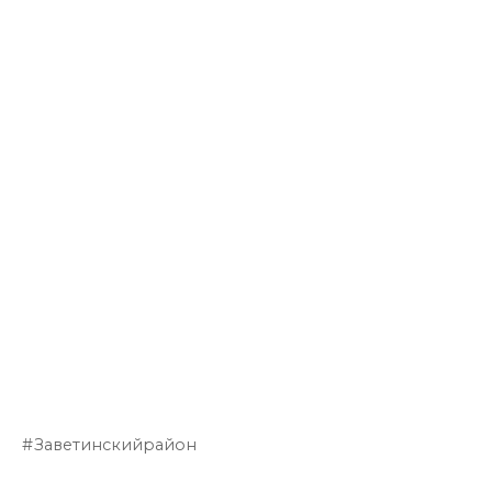
Заветинскийрайон