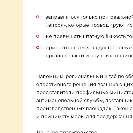
заправляться только при реально
«впрок», которые провоцируют и
не превышать штатную ёмкость то
ориентироваться на достоверны
органов власти и крупных топлив
Напомним, региональный штаб по об
оперативного решения возникающих в
представители профильных министе
антимонопольной службы, поставщик
производственных площадок. Такой с
и принимать меры для поддержания 
Донское правительство