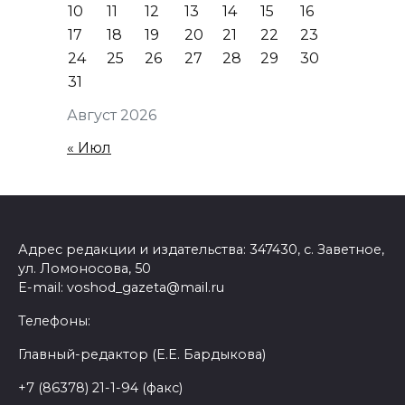
10
11
12
13
14
15
16
17
18
19
20
21
22
23
24
25
26
27
28
29
30
31
Август 2026
« Июл
Адрес редакции и издательства: 347430, с. Заветное,
ул. Ломоносова, 50
E-mail: voshod_gazeta@mail.ru
Телефоны:
Главный-редактор (Е.Е. Бардыкова)
+7 (86378) 21-1-94 (факс)