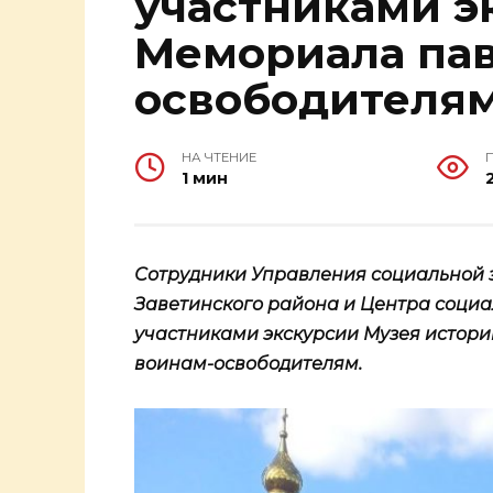
участниками э
Мемориала па
освободителя
НА ЧТЕНИЕ
1 мин
Сотрудники Управления социальной
Заветинского района и Центра соци
участниками экскурсии Музея истор
воинам-освободителям.