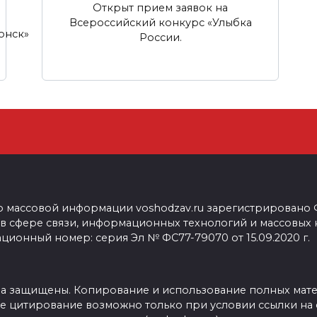
Открыт прием заявок на
Всероссийский конкурс «Улыбка
онск»
России.
о массовой информации voshodzav.ru зарегистрировано
 в сфере связи, информационных технологий и массовых
ционный номер: серия Эл № ФС77-79070 от 15.09.2020 г.
ва защищены. Копирование и использование полных мат
е цитирование возможно только при условии ссылки на 