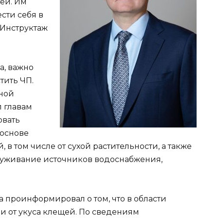
ей. Им
сти себя в
 Инструктаж
а, важно
тить ЧП.
ной
 главам
овать
 основе
 в том числе от сухой растительности, а также
луживание источников водоснабжения,
 проинформировал о том, что в области
 от укуса клещей. По сведениям