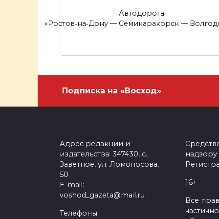
Автодорога
«Ростов‑на‑Дону — Семикаракорск — Волгод
Подписка на «Восход»
Адрес редакции и
Средств
издательства: 347430, с.
надзору
Заветное, ул. Ломоносова,
Регистра
50
16+
E-mail:
voshod_gazeta@mail.ru
Все пра
частично
Телефоны: