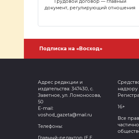
Трудовой договор — главный
документ, регулирующий отношения
Подписка на «Восход»
Адрес редакции и
Средств
издательства: 347430, с.
надзору
Заветное, ул. Ломоносова,
Регистра
50
16+
E-mail:
voshod_gazeta@mail.ru
Все пра
частично
Телефоны:
обществе
Главный-редактор (Е.Е.