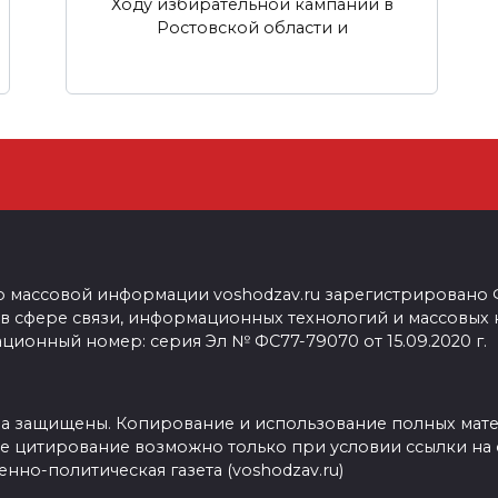
Ходу избирательной кампании в
Ростовской области и
о массовой информации voshodzav.ru зарегистрировано
 в сфере связи, информационных технологий и массовых
ционный номер: серия Эл № ФС77-79070 от 15.09.2020 г.
ва защищены. Копирование и использование полных мат
е цитирование возможно только при условии ссылки на 
нно-политическая газета (voshodzav.ru)