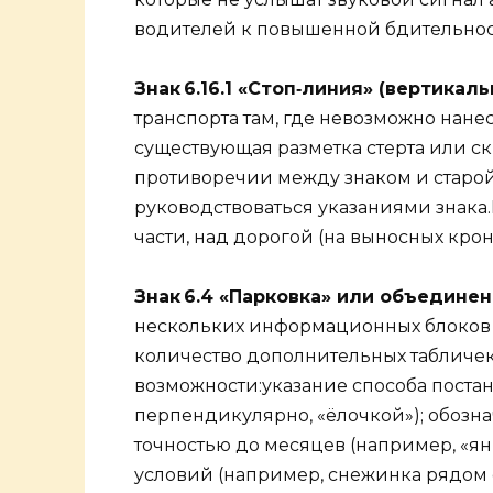
водителей к повышенной бдительности
Знак 6.16.1 «Стоп‑линия» (вертикал
транспорта там, где невозможно нане
существующая разметка стерта или ск
противоречии между знаком и старой
руководствоваться указаниями знака.
части, над дорогой (на выносных кро
Знак 6.4 «Парковка» или объедине
нескольких информационных блоков в 
количество дополнительных табличе
возможности:указание способа поста
перпендикулярно, «ёлочкой»); обозн
точностью до месяцев (например, «я
условий (например, снежинка рядом