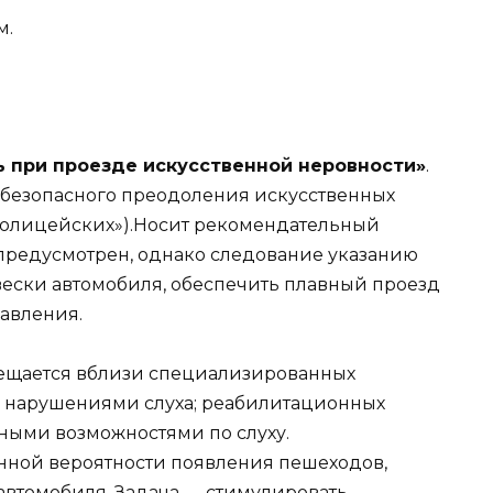
м.
ть при проезде искусственной неровности»
.
 безопасного преодоления искусственных
полицейских»).Носит рекомендательный
 предусмотрен, однако следование указанию
ески автомобиля, обеспечить плавный проезд
равления.
мещается вблизи специализированных
с нарушениями слуха; реабилитационных
нными возможностями по слуху.
ной вероятности появления пешеходов,
автомобиля. Задача — стимулировать