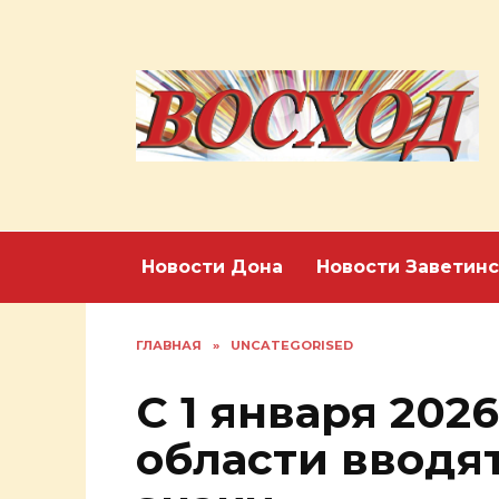
Перейти
к
содержанию
Новости Дона
Новости Заветинс
ГЛАВНАЯ
»
UNCATEGORISED
С 1 января 202
области вводя