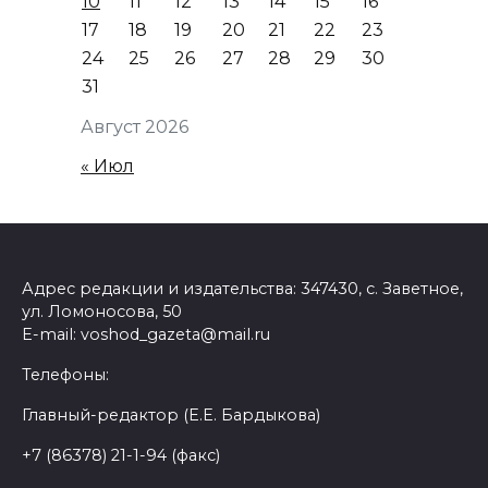
10
11
12
13
14
15
16
17
18
19
20
21
22
23
24
25
26
27
28
29
30
31
Август 2026
« Июл
Адрес редакции и издательства: 347430, с. Заветное,
ул. Ломоносова, 50
E-mail: voshod_gazeta@mail.ru
Телефоны:
Главный-редактор (Е.Е. Бардыкова)
+7 (86378) 21-1-94 (факс)