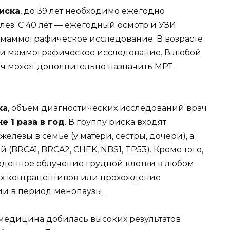
иска
, до 39 лет необходимо ежегодно
ез. С 40 лет — ежегодный осмотр и УЗИ
да маммографическое исследование. В возрасте
ЗИ и маммографическое исследование. В любой
ач может дополнительно назначить МРТ-
ка
, объём диагностических исследований врач
е 1 раза в год
. В группу риска входят
лезы в семье (у матери, сестры, дочери), а
(BRCA1, BRCA2, CHEK, NBS1, TP53). Кроме того,
еденное облучение грудной клетки в любом
ых контрацептивов или прохождение
ии в период менопаузы.
медицина добилась высоких результатов