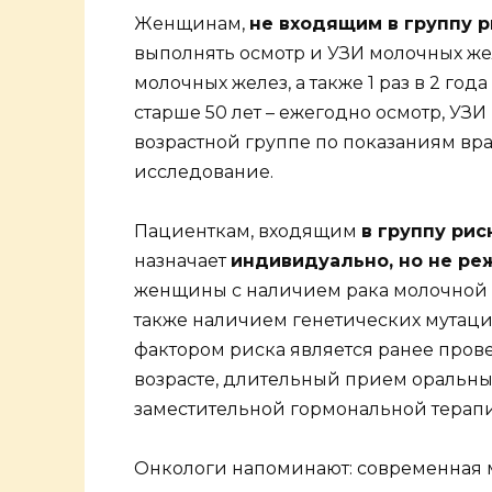
Женщинам,
не входящим в группу р
выполнять осмотр и УЗИ молочных жел
молочных желез, а также 1 раз в 2 го
старше 50 лет – ежегодно осмотр, У
возрастной группе по показаниям вр
исследование.
Пациенткам, входящим
в группу рис
назначает
индивидуально, но не реж
женщины с наличием рака молочной же
также наличием генетических мутаций 
фактором риска является ранее пров
возрасте, длительный прием оральн
заместительной гормональной терап
Онкологи напоминают: современная 