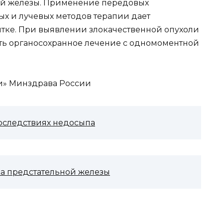
ой железы. Применение передовых
ых и лучевых методов терапии дает
тке. При выявлении злокачественной опухоли
ть органосохранное лечение с одномоментной
и» Минздрава России
последствиях недосыпа
ка предстательной железы