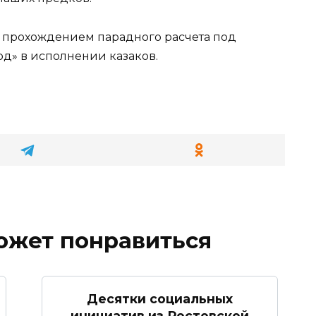
 прохождением парадного расчета под
од» в исполнении казаков.
ожет понравиться
Десятки социальных
инициатив из Ростовской