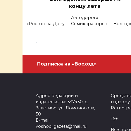
концу лета
Автодорога
«Ростов‑на‑Дону — Семикаракорск — Волгод
Подписка на «Восход»
Адрес редакции и
Средств
издательства: 347430, с.
надзору
Заветное, ул. Ломоносова,
Регистра
50
16+
E-mail:
voshod_gazeta@mail.ru
Все пра