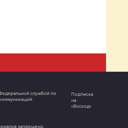
 Федеральной службой по
Подписка
 коммуникаций.
на
«Восход»
ериалов запрещено,