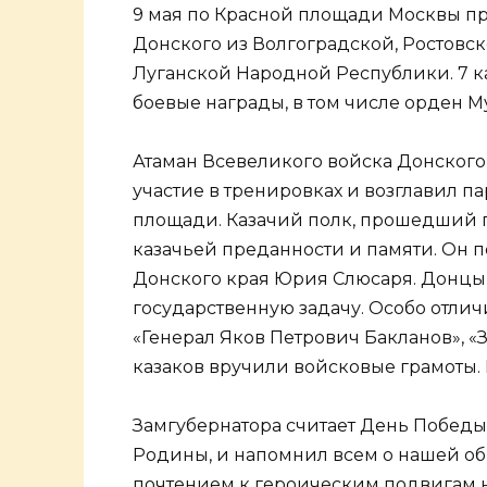
9 мая по Красной площади Москвы пр
Донского из Волгоградской, Ростовс
Луганской Народной Республики. 7 к
боевые награды, в том числе орден М
Атаман Всевеликого войска Донског
участие в тренировках и возглавил 
площади. Казачий полк, прошедший п
казачьей преданности и памяти. Он 
Донского края Юрия Слюсаря. Донцы 
государственную задачу. Особо отл
«Генерал Яков Петрович Бакланов», «З
казаков вручили войсковые грамоты
Замгубернатора считает День Побед
Родины, и напомнил всем о нашей общ
почтением к героическим подвигам 