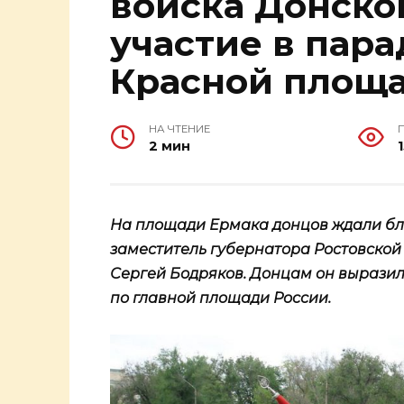
войска Донско
участие в пар
Красной площ
НА ЧТЕНИЕ
2 мин
На площади Ермака донцов ждали близ
заместитель губернатора Ростовской
Сергей Бодряков. Донцам он выразил
по главной площади России.