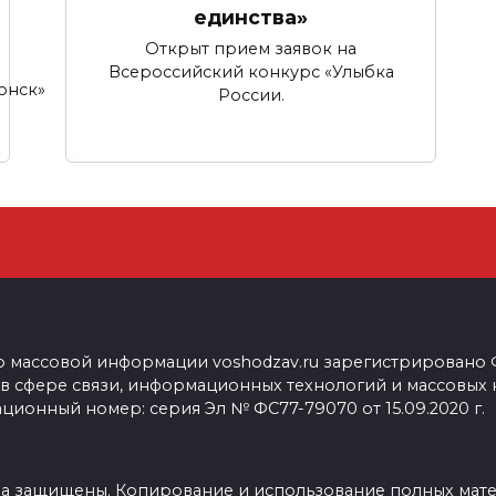
единства»
Открыт прием заявок на
Всероссийский конкурс «Улыбка
онск»
России.
о массовой информации voshodzav.ru зарегистрировано
 в сфере связи, информационных технологий и массовых
ционный номер: серия Эл № ФС77-79070 от 15.09.2020 г.
ва защищены. Копирование и использование полных мат